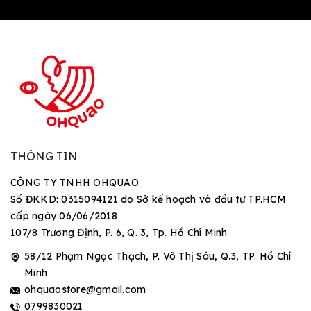
THÔNG TIN
CÔNG TY TNHH OHQUAO
Số ĐKKD: 0315094121 do Sở kế hoạch và đầu tư TP.HCM
cấp ngày 06/06/2018
107/8 Trương Định, P. 6, Q. 3, Tp. Hồ Chí Minh
58/12 Phạm Ngọc Thạch, P. Võ Thị Sáu, Q.3, TP. Hồ Chí
Minh
ohquaostore@gmail.com
0799830021