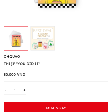
OHQUAO
THIỆP "YOU DID IT"
80.000 VND
-
+
MUA NGAY