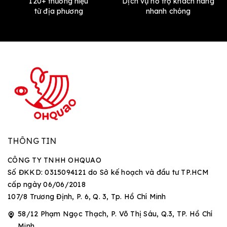
120+ thương hiệu
Dịch vụ hỗ trợ khách hàng
từ địa phương
nhanh chóng
THÔNG TIN
CÔNG TY TNHH OHQUAO
Số ĐKKD: 0315094121 do Sở kế hoạch và đầu tư TP.HCM
cấp ngày 06/06/2018
107/8 Trương Định, P. 6, Q. 3, Tp. Hồ Chí Minh
58/12 Phạm Ngọc Thạch, P. Võ Thị Sáu, Q.3, TP. Hồ Chí
Minh