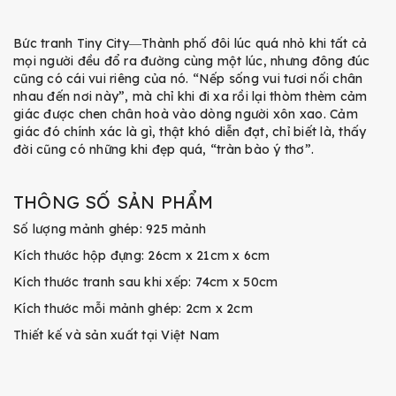
Bức tranh Tiny City―Thành phố đôi lúc quá nhỏ khi tất cả
mọi người đều đổ ra đường cùng một lúc, nhưng đông đúc
cũng có cái vui riêng của nó. “Nếp sống vui tươi nối chân
nhau đến nơi này”, mà chỉ khi đi xa rồi lại thòm thèm cảm
giác được chen chân hoà vào dòng người xôn xao. Cảm
giác đó chính xác là gì, thật khó diễn đạt, chỉ biết là, thấy
đời cũng có những khi đẹp quá, “tràn bào ý thơ”.
THÔNG SỐ SẢN PHẨM
Số lượng mảnh ghép: 925 mảnh
Kích thước hộp đựng: 26cm x 21cm x 6cm
Kích thước tranh sau khi xếp: 74cm x 50cm
Kích thước mỗi mảnh ghép: 2cm x 2cm
Thiết kế và sản xuất tại Việt Nam