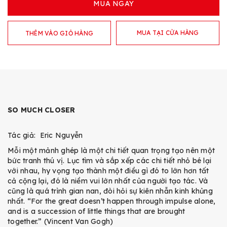
MUA NGAY
MUA TẠI CỬA HÀNG
THÊM VÀO GIỎ HÀNG
SO MUCH CLOSER
Tác giả: Eric Nguyễn
Mỗi một mảnh ghép là một chi tiết quan trọng tạo nên một
bức tranh thú vị. Lục tìm và sắp xếp các chi tiết nhỏ bé lại
với nhau, hy vọng tạo thành một điều gì đó to lớn hơn tất
cả cộng lại, đó là niềm vui lớn nhất của người tạo tác. Và
cũng là quá trình gian nan, đòi hỏi sự kiên nhẫn kinh khủng
nhất. “For the great doesn’t happen through impulse alone,
and is a succession of little things that are brought
together.” (Vincent Van Gogh)