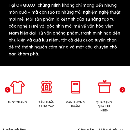
Tại OHQUAO, chúng mình không chỉ mang đến những
món quà – mà còn tạo ra những trải nghiệm nghệ thuật
mới mẻ. Mỗi sản phẩm là kết tinh của sự sáng tạo từ
các nghệ sĩ trẻ với góc nhìn mới mẻ về văn hóa Việt
Nam hiện đại. Từ văn phòng phẩm, tranh minh họa đến
phụ kiện và quà lưu niệm, tất cả đều được tuyển chọn
để trở thành nguồn cảm hứng và một câu chuyện chờ
bạn khám phá.
THỜI TRANG
SẢN PHẨM
VĂN PHÒNG
QUÀ TẶNG
N
SÁNG TẠO
PHẨM
QUÀ LƯU
NIỆM
3 sản phẩm
Sắp xếp:
Mặc định