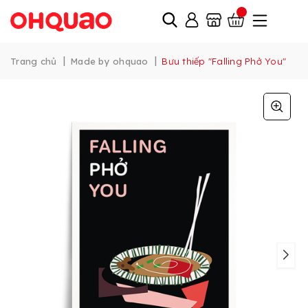
|
|
Trang chủ
Made by ohquao
Bưu thiếp "Falling Phở You"