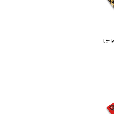
GIN_NO26
UGLY BORN
PSYCHE
E-MOTION
HI:PIECES
ART REPUBLIK
THE SILLỲ PROJECTS
ÊH ÊH CERAMICS
BẰNG
TATHATA
NÓ ĐÓ
CRABIT KIDBOOKS
LABBI
TỐNG VĂN HIỆP
THE AESTHETICS
SOULVENIR