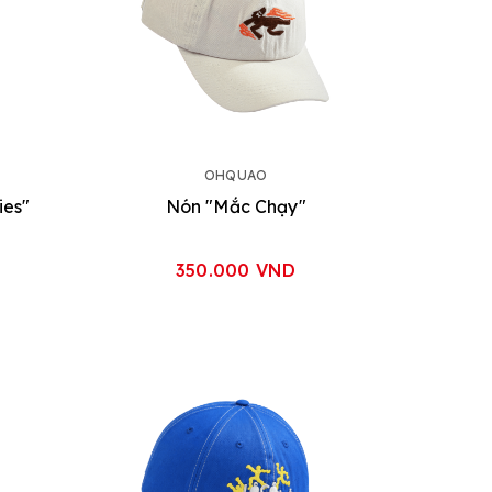
OHQUAO
ies"
Nón "Mắc Chạy"
350.000 VND