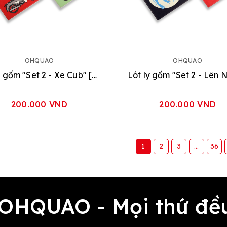
OHQUAO
OHQUAO
Lót ly gốm "Set 2 - Xe Cub" [Đỏ - Xám]
Lót ly gốm "Set 2 - Lên 
200.000 VND
200.000 VND
1
2
3
...
36
 OHQUAO - Mọi thứ 