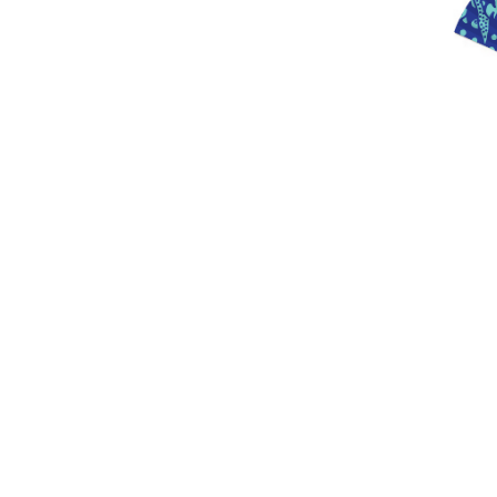
DÍNH CLUB
EXTRABUTSHY
ĐÔNG A
LILOU STUDIO
QUẤN QUÝT
BANDANA FOR PEACE
GON.S_SAIGON
ORI CRAFTAHOLIC
LIF_OURSPACE
OHO STUDIOS
CAINAYHAYDAY
CHOI.OBJECT
NEM.SPACE
SẠP BÁO NHỎ
HEALIVERSE
SONSON