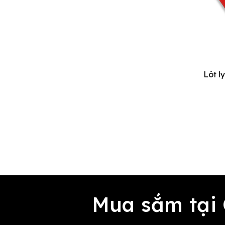
COMICOLA
BẠN ĐỜI CỦA VẠN VẬT
EASYBADWORK
MINH PHƯƠNG
MODAN LIVIN
PIM TRUONG
LÔCÔ
GỐM CHINH
GỐM SÀI GÒN
AN LÂM
TÔ ĐẬM
TI TỈ TỪ
SKINLAX
NẾP SINCE 1995
Mua sắm tại
LOST COMPASS
NHÃ NAM