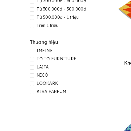
Từ 200.000đ - 300.000đ
Từ 300.000đ - 500.000đ
Từ 500.000đ - 1 triệu
Trên 1 triệu
Thương hiệu
IMFINE
TỜ TỜ FURNITURE
Kh
LAITA
NICÒ
LOOKARK
KIRA PARFUM
WATAH VIE®️
HŌKŌ 芳香
0NLYFANG
RIDER VIETNAM