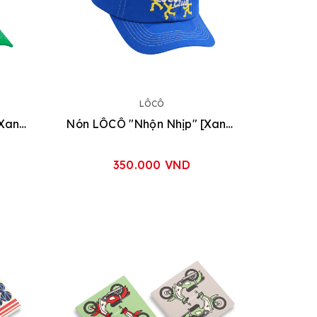
LÔCÔ
Nón LÔCÔ "Nhộn Nhịp" [Xanh Lá]
Nón LÔCÔ "Nhộn Nhịp" [Xanh Dương]
350.000 VND