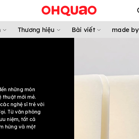
m
Thương hiệu
Bài viết
made by
đến những món
 thuật mới mẻ.
các nghệ sĩ trẻ với
ại. Từ văn phòng
ưu niệm, tất cả
ảm hứng và một