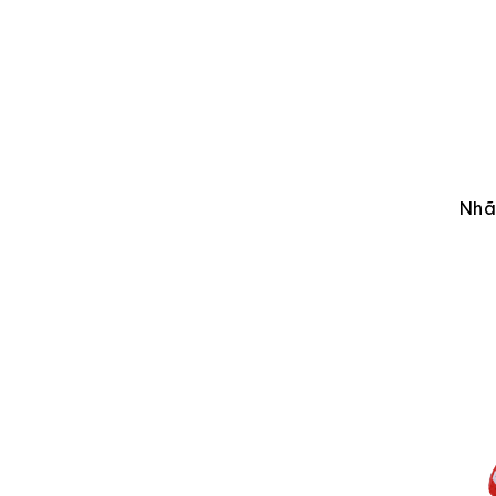
5CM
LÊ RIN
SOMESTUFF
MIKA
LỘN XỘN
BEING HOME
IMNOTNGOK
Nhã
ORIENTAL RAIN POTTERY
UMAKEMEGO
GUBBINS
PROFILE
KARAOKE
BÁC
NOPA MOVE
ALEXANDRE GAREL
MAYE