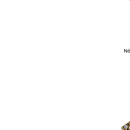
SIMON PHAN
ALENEZ
PHONG STUDIO
WÁ MÉO
SCENT HERITAGE
VOXXY
YAA
Nó
FISHE
TENDERINE
PHÙNG THỊ
MAROU
KKIE
LEA NGO
CHOIDEE
NANOHOME
JELLYFISH