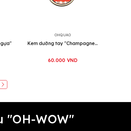
OHQUAO
Ngựa"
Kem dưỡng tay "Champagne Berries"
60.000 VND
đều "OH-WOW"