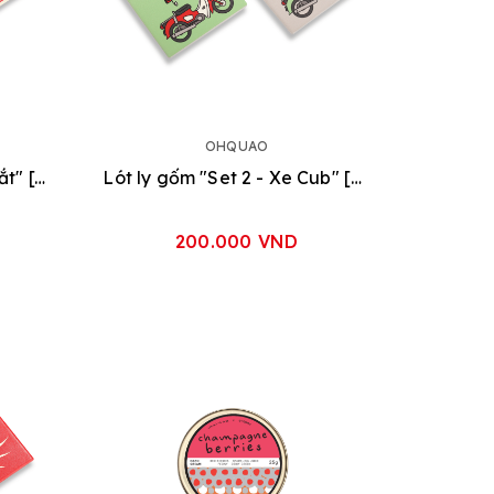
OHQUAO
Lót ly gốm "Set 2 - Cửa Sắt" [Xanh Dương - Xanh Lá]
Lót ly gốm "Set 2 - Xe Cub" [Đỏ - Xanh]
200.000 VND