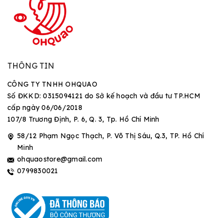
THÔNG TIN
CÔNG TY TNHH OHQUAO
Số ĐKKD: 0315094121 do Sở kế hoạch và đầu tư TP.HCM
cấp ngày 06/06/2018
107/8 Trương Định, P. 6, Q. 3, Tp. Hồ Chí Minh
58/12 Phạm Ngọc Thạch, P. Võ Thị Sáu, Q.3, TP. Hồ Chí
Minh
ohquaostore@gmail.com
0799830021