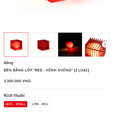
Bằng
ĐÈN BẰNG LỚP "RED - HÌNH VUÔNG" [2 LOẠI]
2.200.000 VND
Kích thước
NHỎ - SMALL
LỚN - BIG