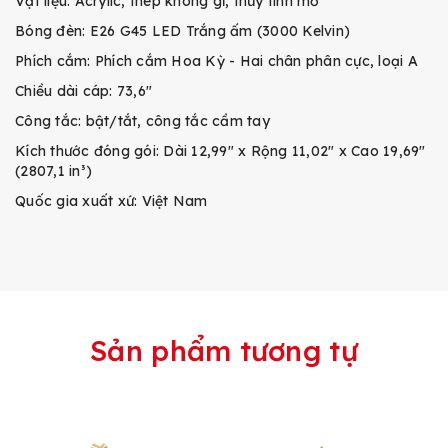
Vật liệu: Acrylic, thép không gỉ, thủy tinh mờ
Bóng đèn: E26 G45 LED Trắng ấm (3000 Kelvin)
Phích cắm: Phích cắm Hoa Kỳ - Hai chân phân cực, loại A
Chiều dài cáp: 73,6"
Công tắc: bật/tắt, công tắc cầm tay
Kích thước đóng gói: Dài 12,99" x Rộng 11,02" x Cao 19,69"
(2807,1 in³)
Quốc gia xuất xứ: Việt Nam
Sản phẩm tương tự