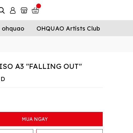
 ohquao
OHQUAO Artists Club
ISO A3 "FALLING OUT"
ND
MUA NGAY