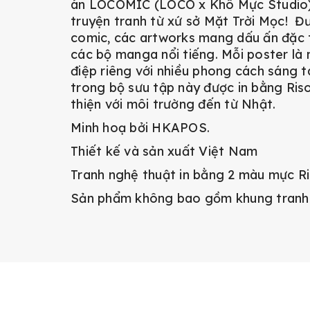
án LÔCÔMIC (LÔCÔ x Khô Mực Studio),
truyện tranh từ xứ sở Mặt Trời Mọc! Đ
comic, các artworks mang dấu ấn đặc 
các bộ manga nổi tiếng. Mỗi poster là
điệp riêng với nhiều phong cách sáng 
trong bộ sưu tập này được in bằng Riso
thiện với môi trường đến từ Nhật.
Minh hoạ bởi HKAPOS.
Thiết kế và sản xuất Việt Nam
Tranh nghệ thuật in bằng 2 màu mực Ri
Sản phẩm không bao gồm khung tranh