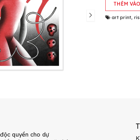
THÊM VÀO
art print
,
ri
 độc quyền cho dự
K