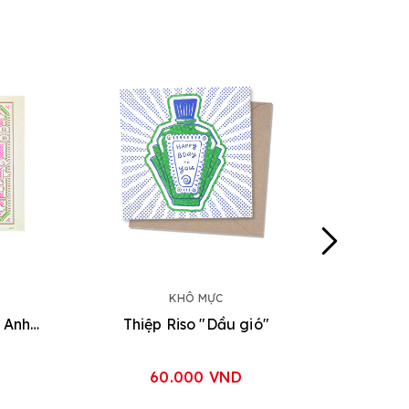
KHÔ MỰC
Tranh Riso A3 "Dòng Máu Anh Hùng'
Thiệp Riso "Dầu gió"
60.000 VND