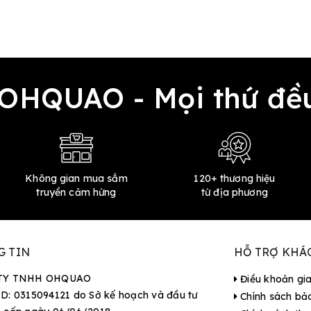
 OHQUAO - Mọi thứ 
Không gian mua sắm
120+ thương hiệu
truyền cảm hứng
từ địa phương
G TIN
HỖ TRỢ KHÁ
TY TNHH OHQUAO
Điều khoản gi
D: 0315094121 do Sở kế hoạch và đầu tư
Chính sách bả