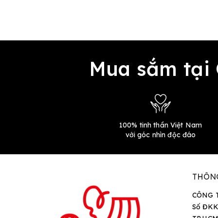
Mua sắm tại
100% tinh thần Việt Nam
với góc nhìn độc đáo
THÔN
CÔNG 
Số ĐKK