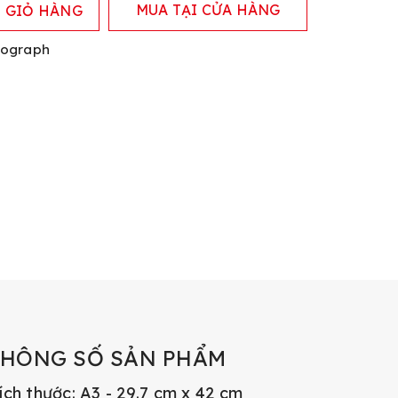
MUA TẠI CỬA HÀNG
 GIỎ HÀNG
sograph
THÔNG SỐ SẢN PHẨM
ích thước: A3 - 29.7 cm x 42 cm