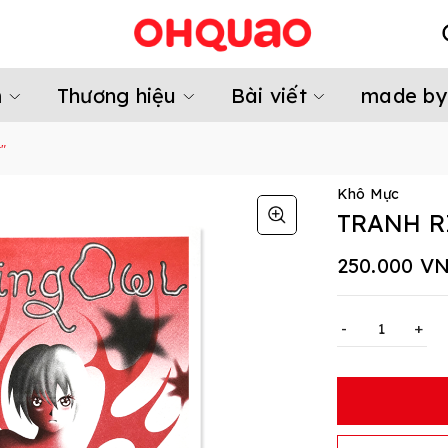
m
Thương hiệu
Bài viết
made by
"
Khô Mực
TRANH R
250.000 V
-
+