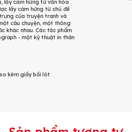
 lấy cảm hứng từ văn hóa
ược lấy cảm hứng từ chủ đề
trưng của truyện tranh và
 một câu chuyện, một thông
tác khác nhau. Các tác phẩm
graph - một kỹ thuật in thân
so kèm giấy bồi lót
Sản phẩm tương tự