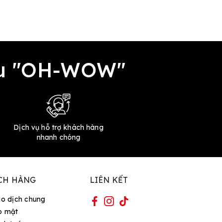
đều "OH-WOW"
Dịch vụ hỗ trợ khách hàng
nhanh chóng
CH HÀNG
LIÊN KẾT
ao dịch chung
o mật