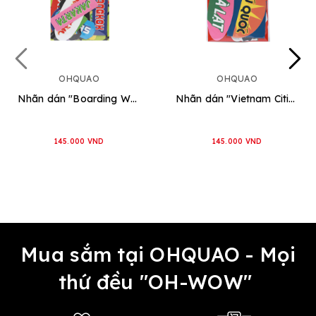
OHQUAO
OHQUAO
Nhãn dán "Boarding World"
Nhãn dán "Vietnam Cities"
145.000 VND
145.000 VND
Mua sắm tại OHQUAO - Mọi
thứ đều "OH-WOW"