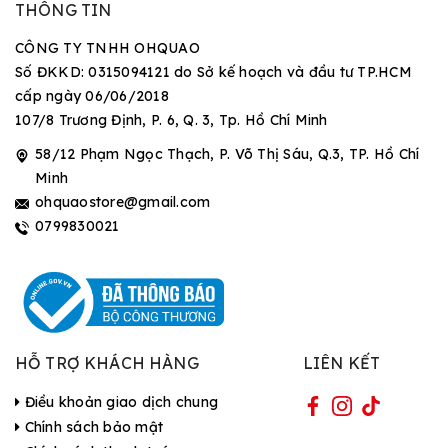
THÔNG TIN
CÔNG TY TNHH OHQUAO
Số ĐKKD: 0315094121 do Sở kế hoạch và đầu tư TP.HCM
cấp ngày 06/06/2018
107/8 Trương Định, P. 6, Q. 3, Tp. Hồ Chí Minh
58/12 Phạm Ngọc Thạch, P. Võ Thị Sáu, Q.3, TP. Hồ Chí
Minh
ohquaostore@gmail.com
0799830021
HỖ TRỢ KHÁCH HÀNG
LIÊN KẾT
Điều khoản giao dịch chung
Chính sách bảo mật