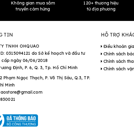
Không gian mua sắm
120+ thương hiệu
truyền cảm hứng
từ địa phương
G TIN
HỖ TRỢ KHÁ
TY TNHH OHQUAO
Điều khoản gi
D: 0315094121 do Sở kế hoạch và đầu tư
Chính sách bả
 cấp ngày 06/06/2018
Chính sách tha
rương Định, P. 6, Q. 3, Tp. Hồ Chí Minh
Chính sách vậ
2 Phạm Ngọc Thạch, P. Võ Thị Sáu, Q.3, TP.
hí Minh
aostore@gmail.com
9830021