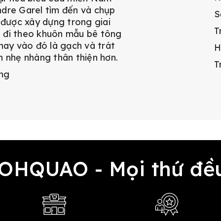
dre Garel tìm đến và chụp
S
 được xây dựng trong giai
T
 đi theo khuôn mẫu bê tông
hay vào đó là gạch và trát
H
n nhẹ nhàng thân thiện hơn.
T
ông
 OHQUAO - Mọi thứ 