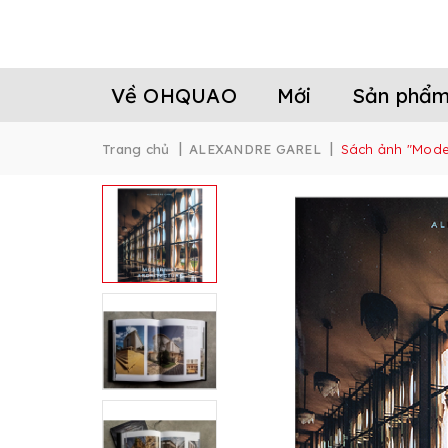
Về OHQUAO
Mới
Sản phẩ
|
|
Trang chủ
ALEXANDRE GAREL
Sách ảnh "Moder