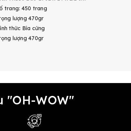
ố trang: 450 trang
rọng lượng 470gr
ình thức Bìa cứng
rọng lượng 470gr
đều "OH-WOW"