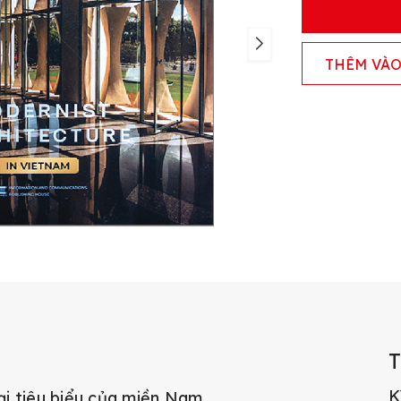
THÊM VÀO
K
ại tiêu biểu của miền Nam