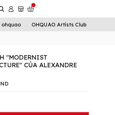
 ohquao
OHQUAO Artists Club
l
H "MODERNIST
CTURE" CỦA ALEXANDRE
VND