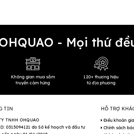
 OHQUAO - Mọi thứ 
Không gian mua sắm
120+ thương hiệu
truyền cảm hứng
từ địa phương
G TIN
HỖ TRỢ KHÁ
TY TNHH OHQUAO
Điều khoản gi
D: 0315094121 do Sở kế hoạch và đầu tư
Chính sách bả