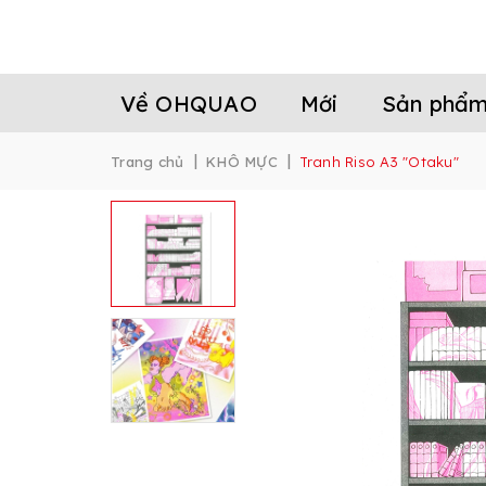
Về OHQUAO
Mới
Sản phẩ
|
|
Trang chủ
KHÔ MỰC
Tranh Riso A3 "Otaku"