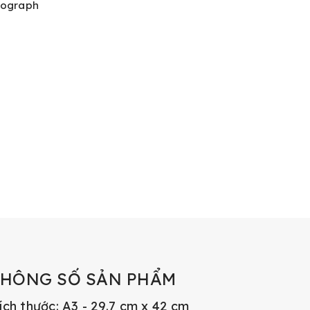
sograph
THÔNG SỐ SẢN PHẨM
ích thước: A3 - 29.7 cm x 42 cm