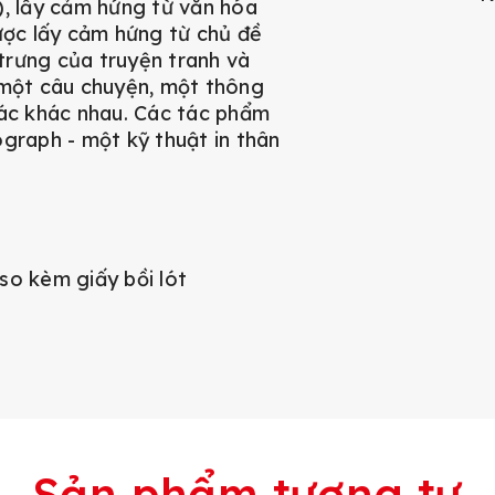
 lấy cảm hứng từ văn hóa
ược lấy cảm hứng từ chủ đề
trưng của truyện tranh và
 một câu chuyện, một thông
tác khác nhau. Các tác phẩm
graph - một kỹ thuật in thân
so kèm giấy bồi lót
Sản phẩm tương tự