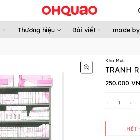
m
Thương hiệu
Bài viết
made by
Khô Mực
TRANH R
250.000 V
-
+
HẾT