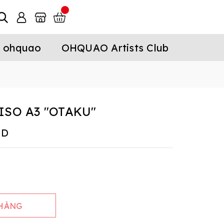
 ohquao
OHQUAO Artists Club
ISO A3 "OTAKU"
ND
 HÀNG