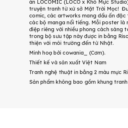
án LÔCÔMIC (LÔCÔ x Khô Mực Studio),
truyện tranh từ xứ sở Mặt Trời Mọc! Đ
comic, các artworks mang dấu ấn đặc 
các bộ manga nổi tiếng. Mỗi poster là
điệp riêng với nhiều phong cách sáng 
trong bộ sưu tập này được in bằng Riso
thiện với môi trường đến từ Nhật.
Minh hoạ bởi cowania_ (Cơm).
Thiết kế và sản xuất Việt Nam
Tranh nghệ thuật in bằng 2 màu mực Ri
Sản phẩm không bao gồm khung tranh