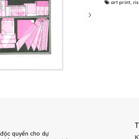
art print
,
ri
 độc quyền cho dự
K