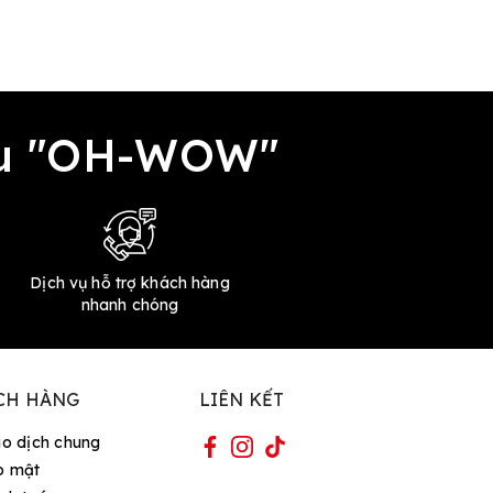
đều "OH-WOW"
Dịch vụ hỗ trợ khách hàng
nhanh chóng
CH HÀNG
LIÊN KẾT
ao dịch chung
o mật