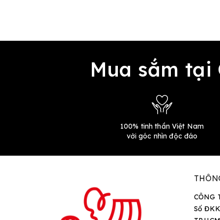
Mua sắm tại
100% tinh thần Việt Nam
với góc nhìn độc đáo
THÔN
CÔNG 
Số ĐKK