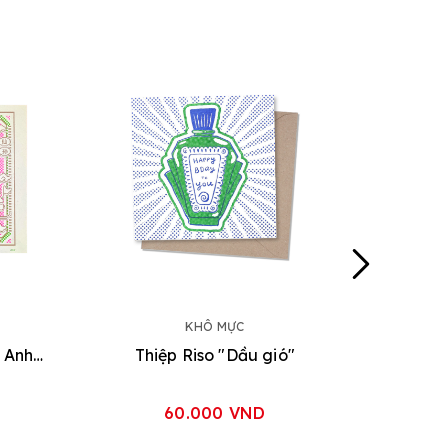
KHÔ MỰC
Tranh Riso A3 "Dòng Máu Anh Hùng'
Thiệp Riso "Dầu gió"
60.000 VND