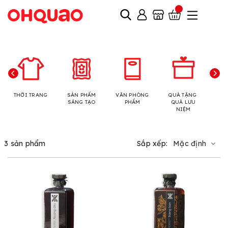
THỜI TRANG
SẢN PHẨM
VĂN PHÒNG
QUÀ TẶNG
N
SÁNG TẠO
PHẨM
QUÀ LƯU
NIỆM
3 sản phẩm
Sắp xếp:
Mặc định