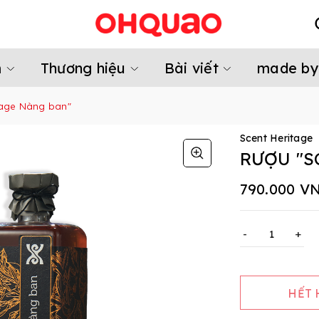
m
Thương hiệu
Bài viết
made by
tage Nàng ban"
Scent Heritage
RƯỢU "S
790.000 V
-
+
HẾT