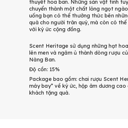
thuyết hoa ban. Những sản vật tinh t
chuyển thành một chất lỏng ngọt ngào.
uống bạn có thể thưởng thức bên nhữn
quà cho người trân quý, mà còn có thể 
với ký ức cộng đồng.
Scent Heritage sử dụng những hạt hoa
lên men và ngâm ủ thành dòng rượu củ
Nàng Ban.
Độ cồn: 15%
Package bao gồm: chai rượu Scent Heri
máy bay” về ký ức, hộp âm dương cao 
khách tặng quà.