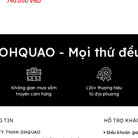
790.000 VND
 OHQUAO - Mọi thứ 
Không gian mua sắm
120+ thương hiệu
truyền cảm hứng
từ địa phương
G TIN
HỖ TRỢ KHÁ
TY TNHH OHQUAO
Điều khoản gi