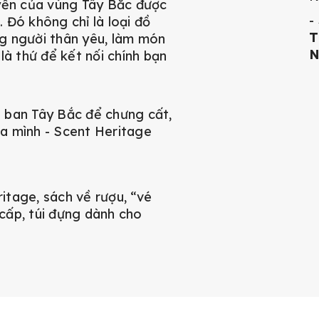
uyển của vùng Tây Bắc được
-
 Đó không chỉ là loại đồ
T
g người thân yêu, làm món
N
là thứ để kết nối chính bạn
 ban Tây Bắc để chưng cất,
a mình - Scent Heritage
tage, sách về rượu, “vé
cấp, túi đựng dành cho