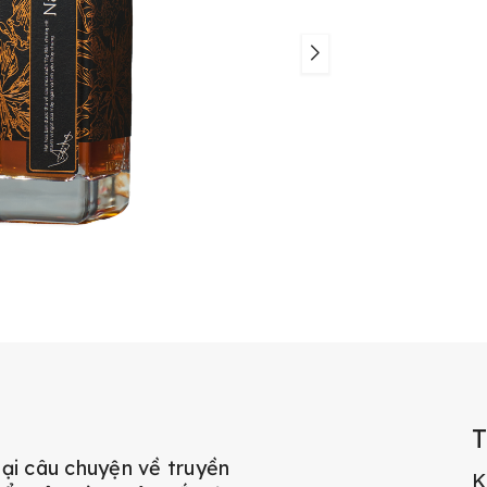
lại câu chuyện về truyền
K