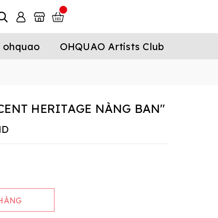
 ohquao
OHQUAO Artists Club
CENT HERITAGE NÀNG BAN"
ND
 HÀNG