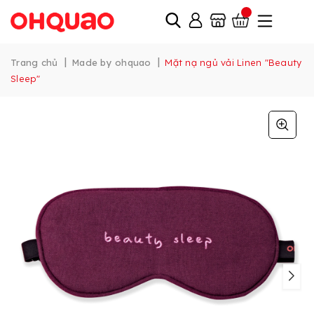
|
|
Trang chủ
Made by ohquao
Mặt nạ ngủ vải Linen "Beauty
Sleep"