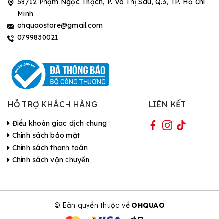
58/12 Phạm Ngọc Thạch, P. Võ Thị Sáu, Q.3, TP. Hồ Chí
Minh
ohquaostore@gmail.com
0799830021
HỖ TRỢ KHÁCH HÀNG
LIÊN KẾT
Điều khoản giao dịch chung
Chính sách bảo mật
Chính sách thanh toán
Chính sách vận chuyển
© Bản quyền thuộc về
OHQUAO
| Cung cấp bởi Sapo