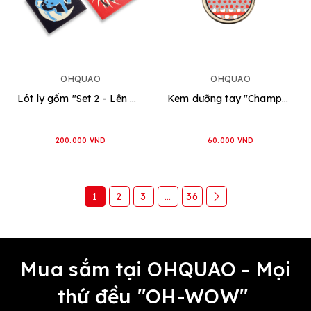
OHQUAO
OHQUAO
Lót ly gốm "Set 2 - Lên Ngựa"
Kem dưỡng tay "Champagne Berries"
200.000 VND
60.000 VND
1
2
3
...
36
Mua sắm tại OHQUAO - Mọi
thứ đều "OH-WOW"