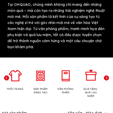
Tại OHQUAO, chúng mình không chỉ mang đến những
món quà – mà còn tạo ra những trải nghiệm nghệ thuật
mới mẻ. Mỗi sản phẩm là kết tinh của sự sáng tạo từ
các nghệ sĩ trẻ với góc nhìn mới mẻ về văn hóa Việt
Nam hiện đại. Từ văn phòng phẩm, tranh minh họa đến
phụ kiện và quà lưu niệm, tất cả đều được tuyển chọn
để trở thành nguồn cảm hứng và một câu chuyện chờ
bạn khám phá.
THỜI TRANG
SẢN PHẨM
VĂN PHÒNG
QUÀ TẶNG
N
SÁNG TẠO
PHẨM
QUÀ LƯU
NIỆM
646 sản phẩm
Sắp xếp:
Mặc định