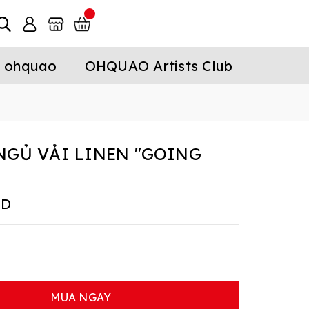
 ohquao
OHQUAO Artists Club
NGỦ VẢI LINEN "GOING
ND
MUA NGAY