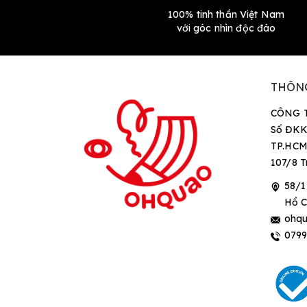
100% tinh thần Việt Nam
với góc nhìn độc đáo
THÔN
CÔNG 
Số ĐKK
TP.HCM
107/8 T
58/1
Hồ C
ohqu
079