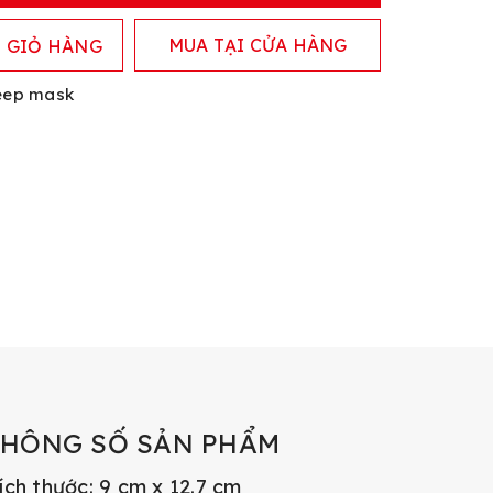
MUA TẠI CỬA HÀNG
 GIỎ HÀNG
eep mask
THÔNG SỐ SẢN PHẨM
ích thước: 9 cm x 12.7 cm