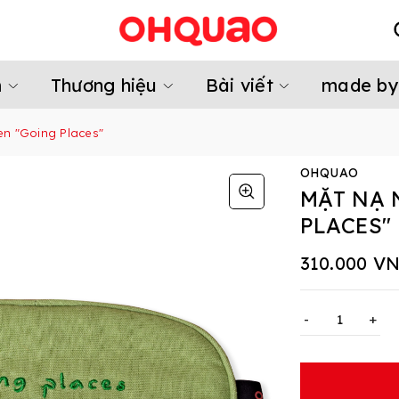
m
Thương hiệu
Bài viết
made by
en "Going Places"
OHQUAO
MẶT NẠ 
PLACES"
310.000 V
-
+