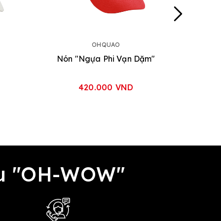
OHQUAO
Nón "Ngựa Phi Vạn Dặm"
420.000 VND
đều "OH-WOW"