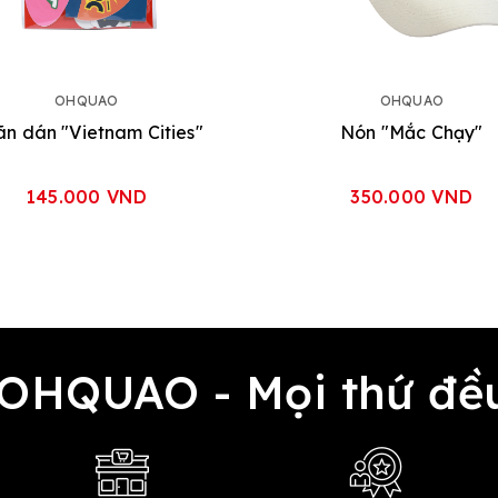
OHQUAO
OHQUAO
n dán "Vietnam Cities"
Nón "Mắc Chạy"
145.000 VND
350.000 VND
 OHQUAO - Mọi thứ 