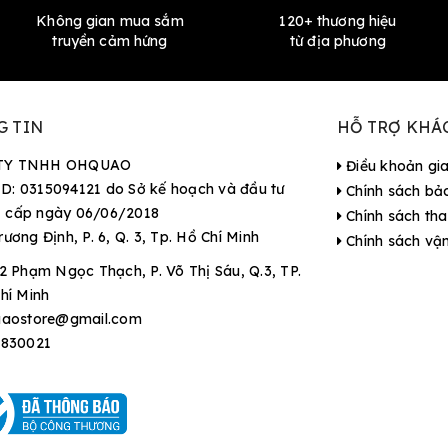
Không gian mua sắm
120+ thương hiệu
truyền cảm hứng
từ địa phương
G TIN
HỖ TRỢ KHÁ
TY TNHH OHQUAO
Điều khoản gi
D: 0315094121 do Sở kế hoạch và đầu tư
Chính sách bả
 cấp ngày 06/06/2018
Chính sách tha
rương Định, P. 6, Q. 3, Tp. Hồ Chí Minh
Chính sách vậ
2 Phạm Ngọc Thạch, P. Võ Thị Sáu, Q.3, TP.
hí Minh
aostore@gmail.com
9830021