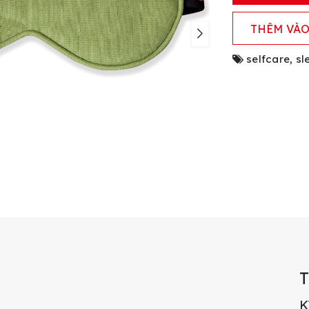
THÊM VÀO
selfcare
,
sl
K