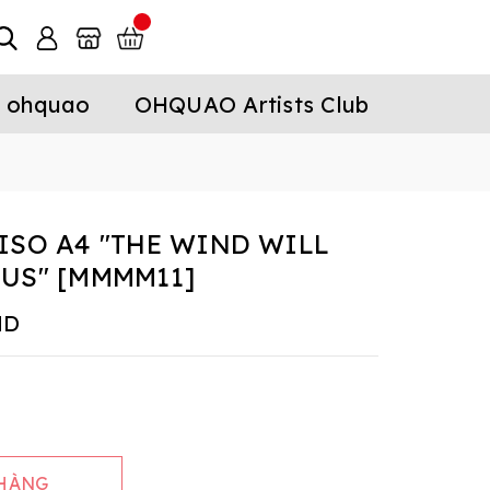
 ohquao
OHQUAO Artists Club
ISO A4 "THE WIND WILL
US" [MMMM11]
ND
 HÀNG