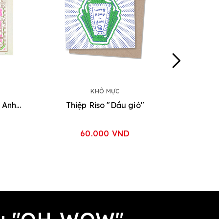
KHÔ MỰC
Tranh Riso A3 "Dòng Máu Anh Hùng'
Thiệp Riso "Dầu gió"
60.000 VND