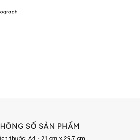
sograph
THÔNG SỐ SẢN PHẨM
ích thước: A4 - 21 cm x 29.7 cm