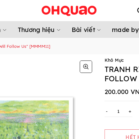
m
Thương hiệu
Bài viết
made by
Will Follow Us" [MMMM11]
Khô Mực
TRANH R
FOLLOW 
200.000 V
-
+
HẾT