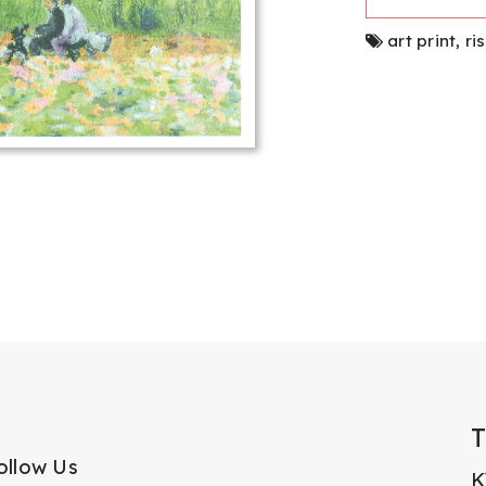
art print
,
ri
ollow Us
K