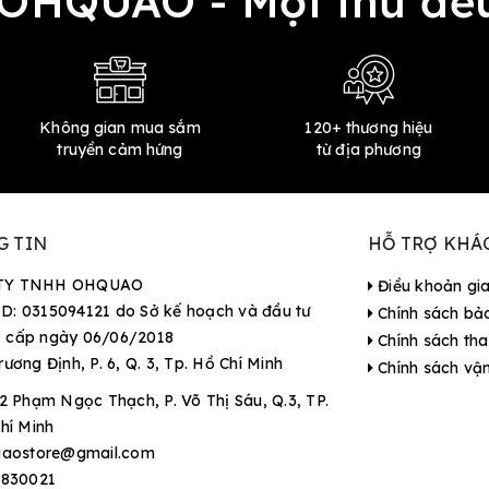
 OHQUAO - Mọi thứ 
Không gian mua sắm
120+ thương hiệu
truyền cảm hứng
từ địa phương
G TIN
HỖ TRỢ KHÁ
TY TNHH OHQUAO
Điều khoản gi
D: 0315094121 do Sở kế hoạch và đầu tư
Chính sách bả
 cấp ngày 06/06/2018
Chính sách tha
rương Định, P. 6, Q. 3, Tp. Hồ Chí Minh
Chính sách vậ
2 Phạm Ngọc Thạch, P. Võ Thị Sáu, Q.3, TP.
hí Minh
aostore@gmail.com
9830021