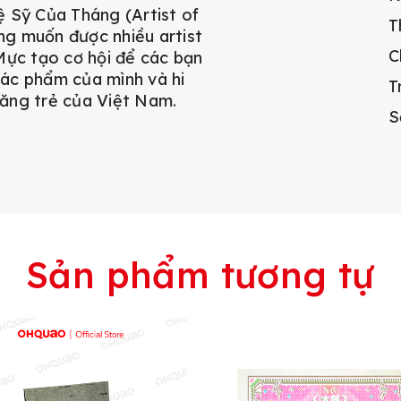
 Sỹ Của Tháng (Artist of
T
g muốn được nhiều artist
C
Mực tạo cơ hội để các bạn
 tác phẩm của mình và hi
T
 năng trẻ của Việt Nam.
S
Sản phẩm tương tự