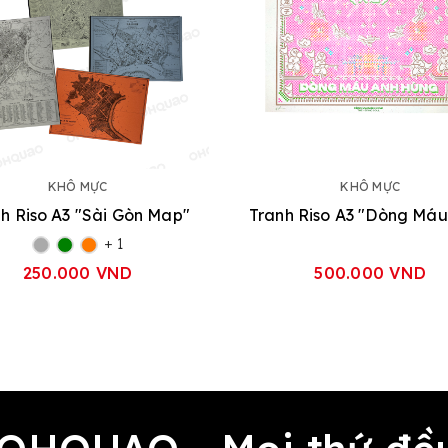
KHÔ MỰC
KHÔ MỰC
h Riso A3 "Sài Gòn Map"
+ 1
250.000 VND
500.000 VND