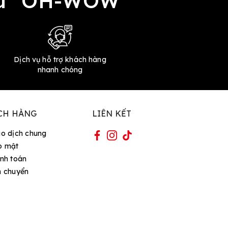
đều "OH-WOW"
Dịch vụ hỗ trợ khách hàng
nhanh chóng
CH HÀNG
LIÊN KẾT
ao dịch chung
o mật
nh toán
n chuyển