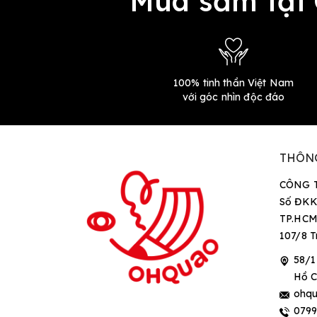
Mua sắm tại
100% tinh thần Việt Nam
với góc nhìn độc đáo
THÔN
CÔNG 
Số ĐKK
TP.HCM
107/8 T
58/1
Hồ C
ohqu
079