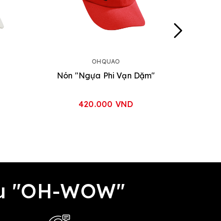
OHQUAO
Nón "Ngựa Phi Vạn Dặm"
420.000 VND
đều "OH-WOW"