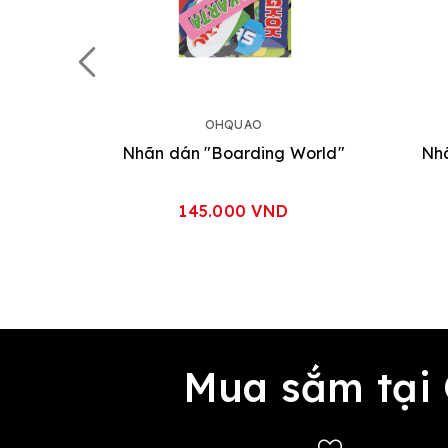
OHQUAO
Nhãn dán "Boarding World"
Nhã
145.000 VND
Mua sắm tại