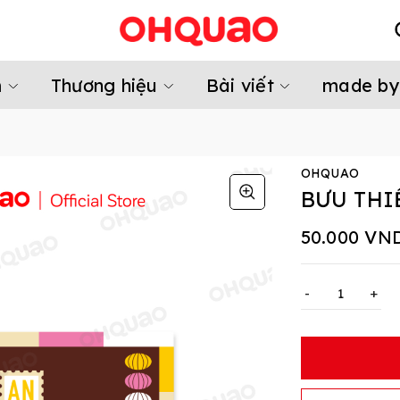
m
Thương hiệu
Bài viết
made by
OHQUAO
BƯU THI
50.000 VN
-
+