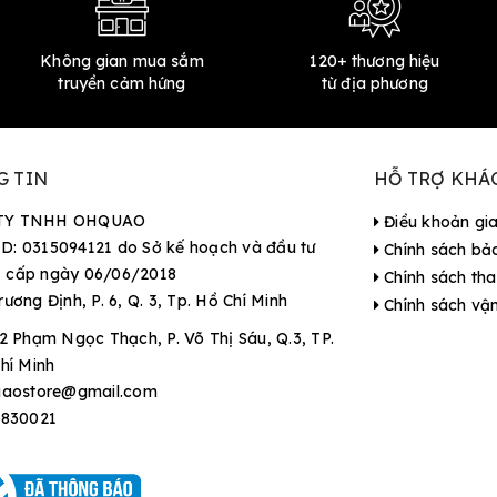
Không gian mua sắm
120+ thương hiệu
truyền cảm hứng
từ địa phương
G TIN
HỖ TRỢ KHÁ
TY TNHH OHQUAO
Điều khoản gi
D: 0315094121 do Sở kế hoạch và đầu tư
Chính sách bả
 cấp ngày 06/06/2018
Chính sách tha
rương Định, P. 6, Q. 3, Tp. Hồ Chí Minh
Chính sách vậ
2 Phạm Ngọc Thạch, P. Võ Thị Sáu, Q.3, TP.
hí Minh
aostore@gmail.com
9830021