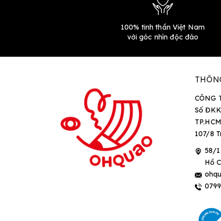
100% tinh thần Việt Nam
với góc nhìn độc đáo
THÔN
CÔNG 
Số ĐKK
TP.HCM
107/8 T
58/1
Hồ C
ohqu
079