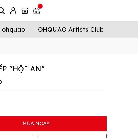
 ohquao
OHQUAO Artists Club
ẾP "HỘI AN"
D
MUA NGAY