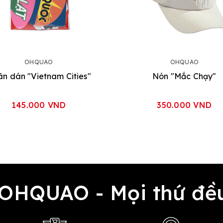
OHQUAO
OHQUAO
n dán "Vietnam Cities"
Nón "Mắc Chạy"
145.000 VND
350.000 VND
 OHQUAO - Mọi thứ 