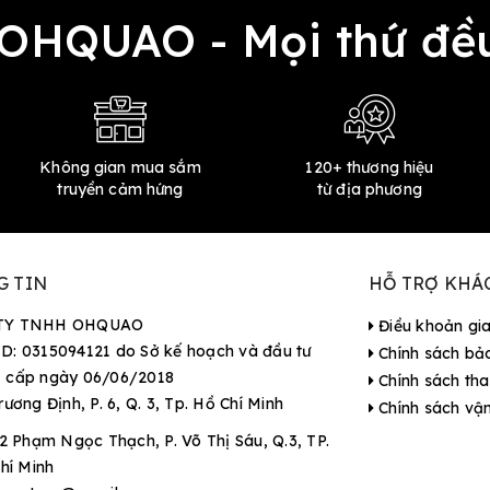
 OHQUAO - Mọi thứ 
Không gian mua sắm
120+ thương hiệu
truyền cảm hứng
từ địa phương
G TIN
HỖ TRỢ KHÁ
TY TNHH OHQUAO
Điều khoản gi
D: 0315094121 do Sở kế hoạch và đầu tư
Chính sách bả
 cấp ngày 06/06/2018
Chính sách tha
rương Định, P. 6, Q. 3, Tp. Hồ Chí Minh
Chính sách vậ
2 Phạm Ngọc Thạch, P. Võ Thị Sáu, Q.3, TP.
hí Minh