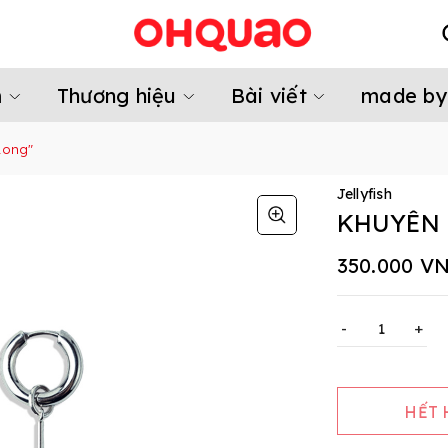
m
Thương hiệu
Bài viết
made by
Long"
Jellyfish
KHUYÊN 
350.000 V
-
+
HẾT