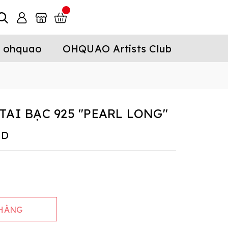
 ohquao
OHQUAO Artists Club
TAI BẠC 925 "PEARL LONG"
ND
 HÀNG