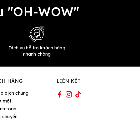
đều "OH-WOW"
Dịch vụ hỗ trợ khách hàng
nhanh chóng
CH HÀNG
LIÊN KẾT
ao dịch chung
o mật
nh toán
n chuyển