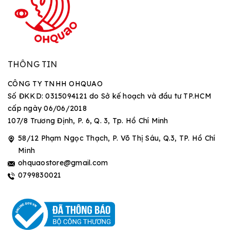
THÔNG TIN
CÔNG TY TNHH OHQUAO
Số ĐKKD: 0315094121 do Sở kế hoạch và đầu tư TP.HCM
cấp ngày 06/06/2018
107/8 Trương Định, P. 6, Q. 3, Tp. Hồ Chí Minh
58/12 Phạm Ngọc Thạch, P. Võ Thị Sáu, Q.3, TP. Hồ Chí
Minh
ohquaostore@gmail.com
0799830021