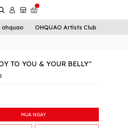
 ohquao
OHQUAO Artists Club
JOY TO YOU & YOUR BELLY"
D
MUA NGAY