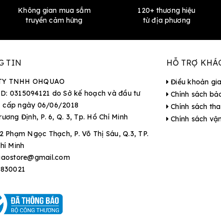
Không gian mua sắm
120+ thương hiệu
truyền cảm hứng
từ địa phương
G TIN
HỖ TRỢ KHÁ
TY TNHH OHQUAO
Điều khoản gi
D: 0315094121 do Sở kế hoạch và đầu tư
Chính sách bả
 cấp ngày 06/06/2018
Chính sách tha
rương Định, P. 6, Q. 3, Tp. Hồ Chí Minh
Chính sách vậ
2 Phạm Ngọc Thạch, P. Võ Thị Sáu, Q.3, TP.
hí Minh
aostore@gmail.com
9830021