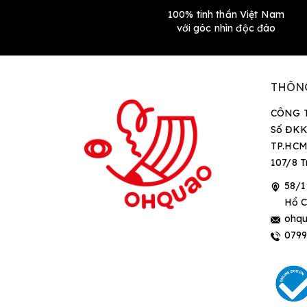
100% tinh thần Việt Nam
với góc nhìn độc đáo
THÔN
CÔNG 
Số ĐKK
TP.HCM
107/8 T
58/1
Hồ C
ohqu
079