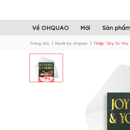
Về OHQUAO
Mới
Sản phẩ
|
|
Trang chủ
Made by ohquao
Thiệp "Joy To You 