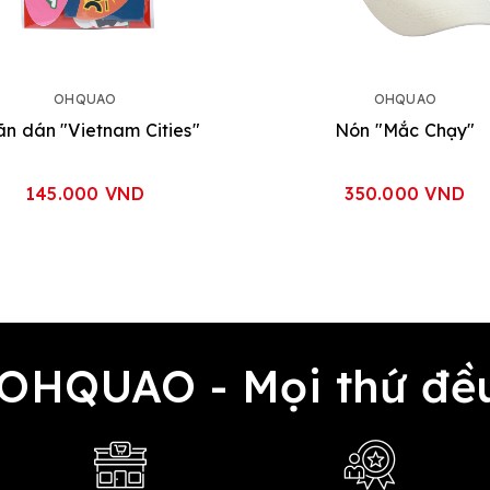
OHQUAO
OHQUAO
n dán "Vietnam Cities"
Nón "Mắc Chạy"
145.000 VND
350.000 VND
 OHQUAO - Mọi thứ 