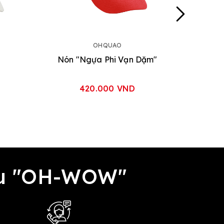
OHQUAO
Nón "Ngựa Phi Vạn Dặm"
420.000 VND
đều "OH-WOW"