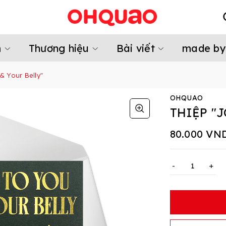
m
Thương hiệu
Bài viết
made by
& Your Belly"
OHQUAO
THIỆP "
80.000 VN
-
+