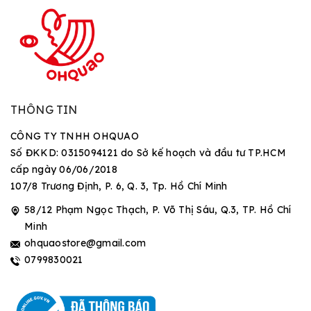
THÔNG TIN
CÔNG TY TNHH OHQUAO
Số ĐKKD: 0315094121 do Sở kế hoạch và đầu tư TP.HCM
cấp ngày 06/06/2018
107/8 Trương Định, P. 6, Q. 3, Tp. Hồ Chí Minh
58/12 Phạm Ngọc Thạch, P. Võ Thị Sáu, Q.3, TP. Hồ Chí
Minh
ohquaostore@gmail.com
0799830021