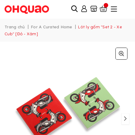
|
|
Trang chủ
For A Curated Home
Lót ly gốm "Set 2 - Xe
Cub" [Đỏ - Xám]