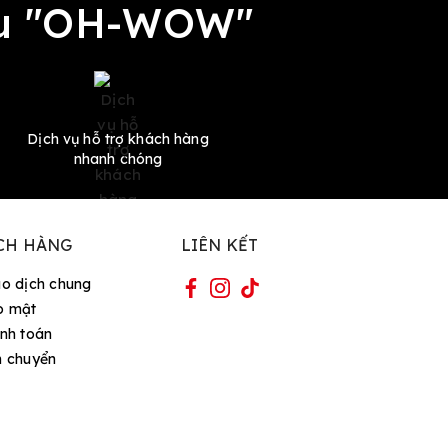
đều "OH-WOW"
Dịch vụ hỗ trợ khách hàng
nhanh chóng
CH HÀNG
LIÊN KẾT
ao dịch chung
o mật
nh toán
n chuyển