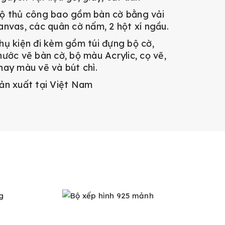
ộ thủ công bao gồm bàn cờ bằng vải
anvas, các quân cờ nấm, 2 hột xí ngầu.
hụ kiện đi kèm gồm túi đựng bộ cờ,
hước vẽ bàn cờ, bộ màu Acrylic, cọ vẽ,
hay màu vẽ và bút chì.
ản xuất tại Việt Nam