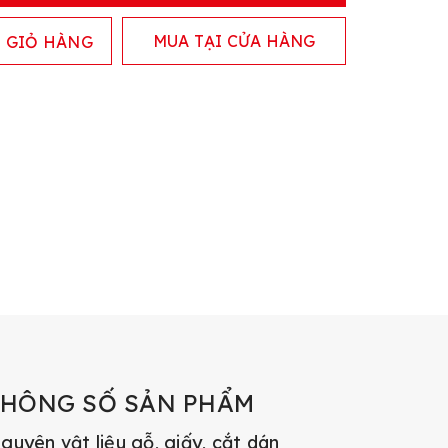
MUA TẠI CỬA HÀNG
 GIỎ HÀNG
THÔNG SỐ SẢN PHẨM
guyên vật liệu gỗ, giấy, cắt dán