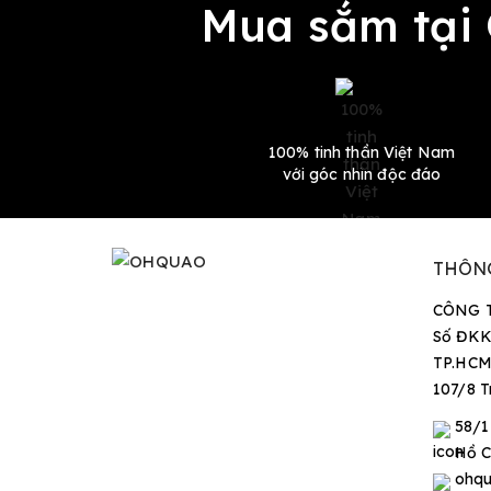
Mua sắm tại
100% tinh thần Việt Nam
với góc nhìn độc đáo
THÔN
CÔNG 
Số ĐKK
TP.HCM
107/8 T
58/1
Hồ C
ohqu