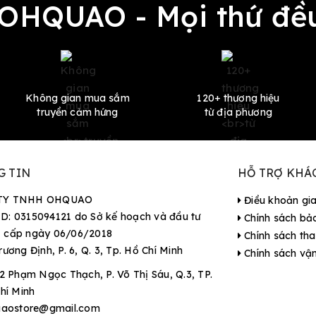
 OHQUAO - Mọi thứ 
Không gian mua sắm
120+ thương hiệu
truyền cảm hứng
từ địa phương
G TIN
HỖ TRỢ KHÁ
TY TNHH OHQUAO
Điều khoản gi
D: 0315094121 do Sở kế hoạch và đầu tư
Chính sách bả
 cấp ngày 06/06/2018
Chính sách tha
rương Định, P. 6, Q. 3, Tp. Hồ Chí Minh
Chính sách vậ
2 Phạm Ngọc Thạch, P. Võ Thị Sáu, Q.3, TP.
hí Minh
aostore@gmail.com