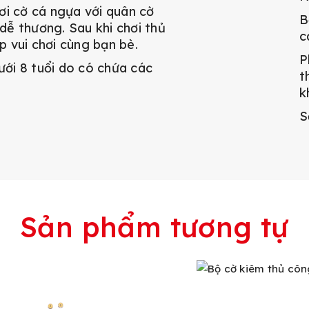
ơi cờ cá ngựa với quân cờ
B
ễ thương. Sau khi chơi thủ
c
ịp vui chơi cùng bạn bè.
P
ới 8 tuổi do có chứa các
t
k
S
Sản phẩm tương tự