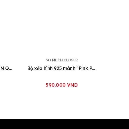
SO MUCH CLOSER
Bộ cờ kiêm thủ công "Ô ĂN QUAN"
Bộ xếp hình 925 mảnh "Pink Party"
590.000 VND