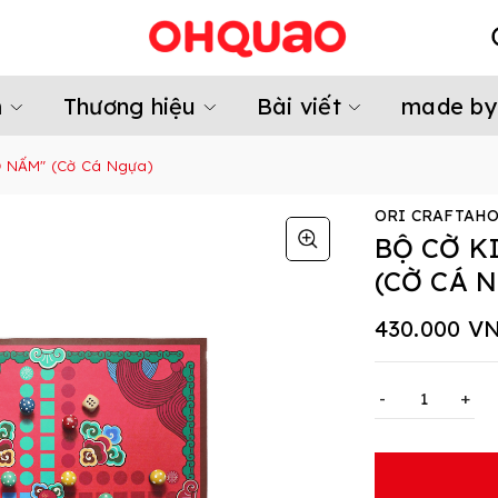
m
Thương hiệu
Bài viết
made by
Ờ NẤM" (Cờ Cá Ngựa)
ORI CRAFTAHO
BỘ CỜ K
(CỜ CÁ 
430.000 V
-
+