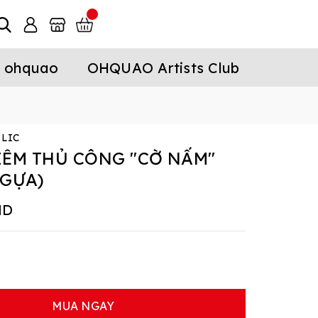
 ohquao
OHQUAO Artists Club
LIC
IÊM THỦ CÔNG "CỜ NẤM"
NGỰA)
ND
MUA NGAY