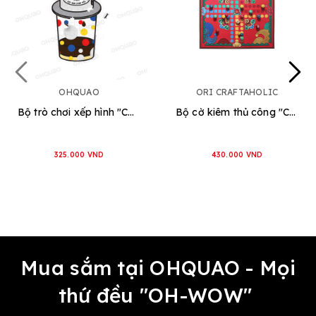
OHQUAO
ORI CRAFTAHOLIC
Bộ trò chơi xếp hình "Cà Phê Phin"
Bộ cờ kiêm thủ công "CỜ NẤM" (Cờ Cá Ngựa)
325.000 VND
430.000 VND
Mua sắm tại OHQUAO - Mọi
thứ đều "OH-WOW"