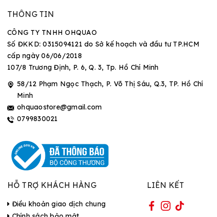
THÔNG TIN
CÔNG TY TNHH OHQUAO
Số ĐKKD: 0315094121 do Sở kế hoạch và đầu tư TP.HCM
cấp ngày 06/06/2018
107/8 Trương Định, P. 6, Q. 3, Tp. Hồ Chí Minh
58/12 Phạm Ngọc Thạch, P. Võ Thị Sáu, Q.3, TP. Hồ Chí
Minh
ohquaostore@gmail.com
0799830021
HỖ TRỢ KHÁCH HÀNG
LIÊN KẾT
Điều khoản giao dịch chung
Chính sách bảo mật