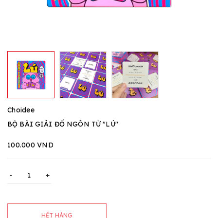
Choidee
BỘ BÀI GIẢI ĐỐ NGÔN TỪ "LÚ"
100.000 VND
-
+
HẾT HÀNG