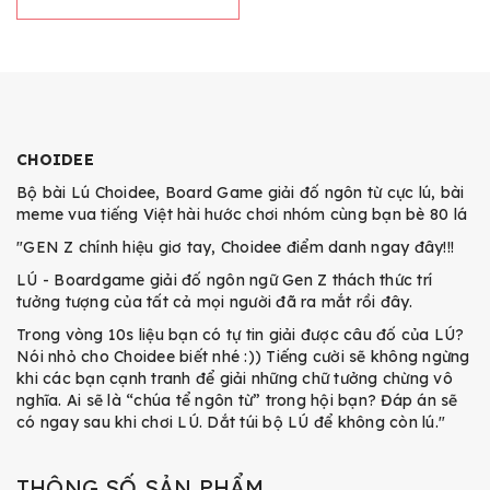
CHOIDEE
Bộ bài Lú Choidee, Board Game giải đố ngôn từ cực lú, bài
meme vua tiếng Việt hài hước chơi nhóm cùng bạn bè 80 lá
"GEN Z chính hiệu giơ tay, Choidee điểm danh ngay đây!!!
LÚ - Boardgame giải đố ngôn ngữ Gen Z thách thức trí
tưởng tượng của tất cả mọi người đã ra mắt rồi đây.
Trong vòng 10s liệu bạn có tự tin giải được câu đố của LÚ?
Nói nhỏ cho Choidee biết nhé :)) Tiếng cười sẽ không ngừng
khi các bạn cạnh tranh để giải những chữ tưởng chừng vô
nghĩa. Ai sẽ là “chúa tể ngôn từ” trong hội bạn? Đáp án sẽ
có ngay sau khi chơi LÚ. Dắt túi bộ LÚ để không còn lú."
THÔNG SỐ SẢN PHẨM