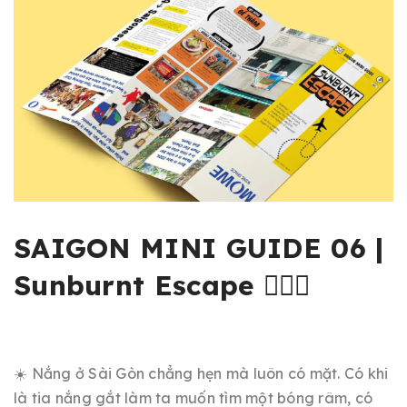
SAIGON MINI GUIDE 06 |
Sunburnt Escape 🏄🏻‍♀️
☀️ Nắng ở Sài Gòn chẳng hẹn mà luôn có mặt. Có khi
là tia nắng gắt làm ta muốn tìm một bóng râm, có