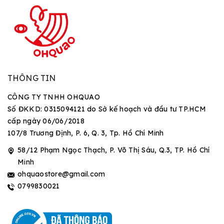
THÔNG TIN
CÔNG TY TNHH OHQUAO
Số ĐKKD: 0315094121 do Sở kế hoạch và đầu tư TP.HCM
cấp ngày 06/06/2018
107/8 Trương Định, P. 6, Q. 3, Tp. Hồ Chí Minh
58/12 Phạm Ngọc Thạch, P. Võ Thị Sáu, Q.3, TP. Hồ Chí
Minh
ohquaostore@gmail.com
0799830021