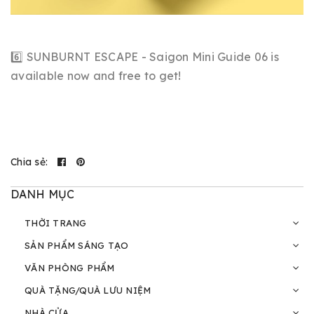
6️⃣ SUNBURNT ESCAPE - Saigon Mini Guide 06 is
available now and free to get!
Chia sẻ:
DANH MỤC
THỜI TRANG
SẢN PHẨM SÁNG TẠO
VĂN PHÒNG PHẨM
QUÀ TẶNG/QUÀ LƯU NIỆM
NHÀ CỬA