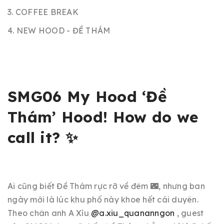
3. COFFEE BREAK
4. NEW HOOD - ĐỀ THÁM
SMG06 My Hood ‘Đề
Thám’ Hood! How do we
call it? ✨
Ai cũng biết Đề Thám rực rỡ về đêm 🌃, nhưng ban
ngày mới là lúc khu phố này khoe hết cái duyên.
Theo chân anh A Xỉu
@a.xiu_quananngon
, guest