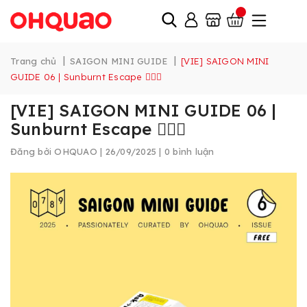
|
|
Trang chủ
SAIGON MINI GUIDE
[VIE] SAIGON MINI
GUIDE 06 | Sunburnt Escape 🏄🏻‍♀️
[VIE] SAIGON MINI GUIDE 06 |
Sunburnt Escape 🏄🏻‍♀️
Đăng bởi
OHQUAO
| 26/09/2025 | 0 bình luận