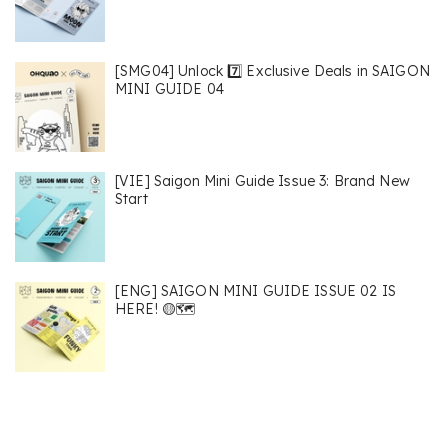
[SMG04] Unlock 7️⃣ Exclusive Deals in SAIGON
MINI GUIDE 04
[VIE] Saigon Mini Guide Issue 3: Brand New
Start
[ENG] SAIGON MINI GUIDE ISSUE 02 IS
HERE! 🟡🗺