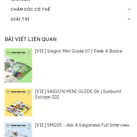
CHĂM SÓC CƠ THỂ
GIẢI TRÍ
BÀI VIẾT LIÊN QUAN
[VIE] Saigon Mini Guide 07 | Peek A Booze
[VIE] SAIGON MINI GUIDE 06 | Sunburnt
Escape 🏄🏻‍♀️
[VIE] SMG05 - Ask A Saigonese Full Interview