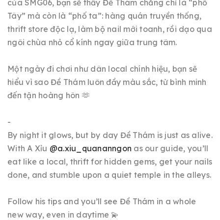
của SMG06, bạn sẽ thấy Đề Thám chẳng chỉ là “phố
Tây” mà còn là “phố ta”: hàng quán truyền thống,
thrift store độc lạ, làm bộ nail mới toanh, rồi dạo qua
ngôi chùa nhỏ cổ kính ngay giữa trung tâm.
Một ngày đi chơi như dân local chính hiệu, bạn sẽ
hiểu vì sao Đề Thám luôn đầy màu sắc, từ bình minh
đến tận hoàng hôn 🫶
-
By night it glows, but by day Đề Thám is just as alive.
With A Xỉu
@a.xiu_quananngon
as our guide, you’ll
eat like a local, thrift for hidden gems, get your nails
done, and stumble upon a quiet temple in the alleys.
Follow his tips and you’ll see Đề Thám in a whole
new way, even in daytime 💫