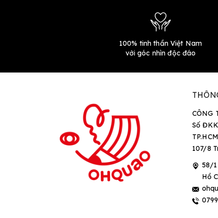
100% tinh thần Việt Nam
với góc nhìn độc đáo
THÔN
CÔNG 
Số ĐKK
TP.HCM
107/8 T
58/1
Hồ C
ohqu
079