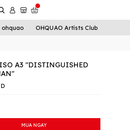
 ohquao
OHQUAO Artists Club
ISO A3 "DISTINGUISHED
MAN"
ND
MUA NGAY