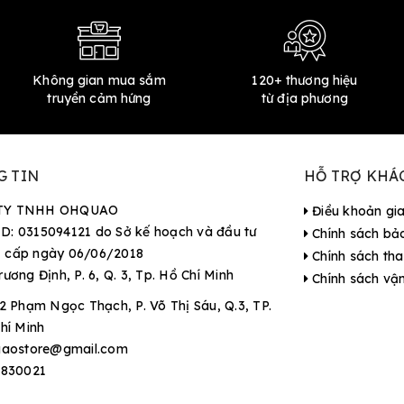
Không gian mua sắm
120+ thương hiệu
truyền cảm hứng
từ địa phương
G TIN
HỖ TRỢ KHÁ
TY TNHH OHQUAO
Điều khoản gi
D: 0315094121 do Sở kế hoạch và đầu tư
Chính sách bả
 cấp ngày 06/06/2018
Chính sách tha
rương Định, P. 6, Q. 3, Tp. Hồ Chí Minh
Chính sách vậ
2 Phạm Ngọc Thạch, P. Võ Thị Sáu, Q.3, TP.
hí Minh
aostore@gmail.com
9830021