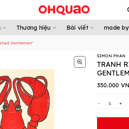
m
Thương hiệu
Bài viết
made by
uished Gentleman"
SIMON PHAN
TRANH R
GENTLE
350.000 V
-
+