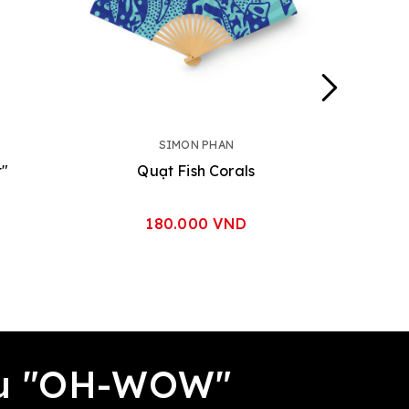
SIMON PHAN
t"
Quạt Fish Corals
180.000 VND
đều "OH-WOW"