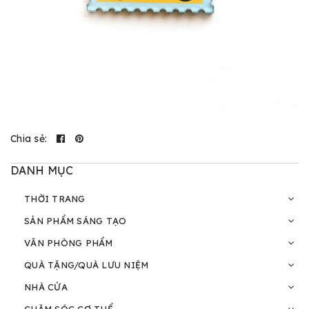
Chia sẻ:
DANH MỤC
THỜI TRANG
SẢN PHẨM SÁNG TẠO
VĂN PHÒNG PHẨM
QUÀ TẶNG/QUÀ LƯU NIỆM
NHÀ CỬA