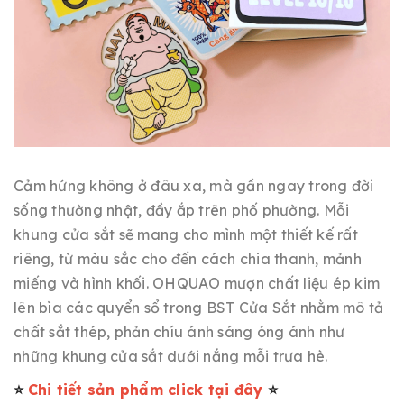
Cảm hứng không ở đâu xa, mà gần ngay trong đời
sống thường nhật, đầy ắp trên phố phường. Mỗi
khung cửa sắt sẽ mang cho mình một thiết kế rất
riêng, từ màu sắc cho đến cách chia thanh, mảnh
miếng và hình khối. OHQUAO mượn chất liệu ép kim
lên bìa các quyển sổ trong BST Cửa Sắt nhằm mô tả
chất sắt thép, phản chíu ánh sáng óng ánh như
những khung cửa sắt dưới nắng mỗi trưa hè.
⭐️
Chi tiết sản phẩm click tại đây
⭐️