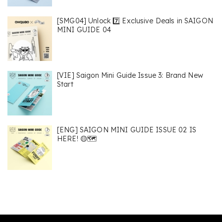
[SMG04] Unlock 7️⃣ Exclusive Deals in SAIGON
MINI GUIDE 04
[VIE] Saigon Mini Guide Issue 3: Brand New
Start
[ENG] SAIGON MINI GUIDE ISSUE 02 IS
HERE! 🟡🗺