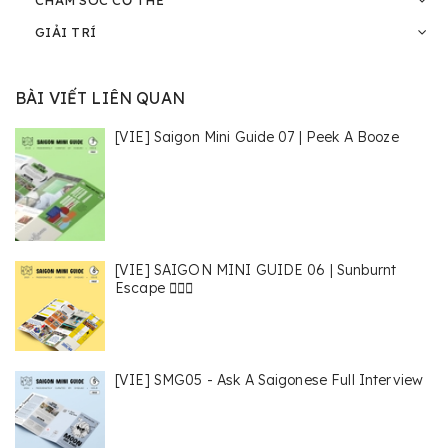
CHĂM SÓC CƠ THỂ
GIẢI TRÍ
BÀI VIẾT LIÊN QUAN
[VIE] Saigon Mini Guide 07 | Peek A Booze
[VIE] SAIGON MINI GUIDE 06 | Sunburnt
Escape 🏄🏻‍♀️
[VIE] SMG05 - Ask A Saigonese Full Interview